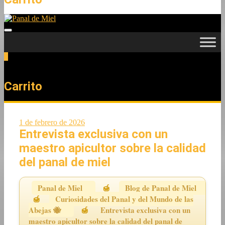
0
Total
0,00 €
Carrito
1 de febrero de 2026
Entrevista exclusiva con un
maestro apicultor sobre la calidad
del panal de miel
Panal de Miel
Blog de Panal de Miel
Curiosidades del Panal y del Mundo de las
Abejas 🐝
Entrevista exclusiva con un
maestro apicultor sobre la calidad del panal de