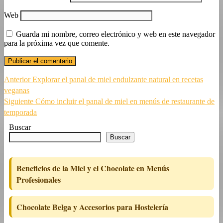
Web
Guarda mi nombre, correo electrónico y web en este navegador
para la próxima vez que comente.
Navegación
Entrada
Anterior
Explorar el panal de miel endulzante natural en recetas
anterior:
veganas
de
Siguiente
Siguiente
Cómo incluir el panal de miel en menús de restaurante de
entradas
entrada:
temporada
Buscar
Buscar
Beneficios de la Miel y el Chocolate en Menús
Profesionales
Chocolate Belga y Accesorios para Hostelería