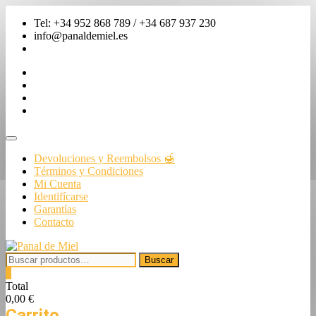
Saltar
Tel: +34 952 868 789 / +34 687 937 230
al
info@panaldemiel.es
contenido
facebook
twitter
instagram
linkedin
Menú
de
Devoluciones y Reembolsos 🍯
la
Términos y Condiciones
barra
Mi Cuenta
superior
Identifícarse
Garantías
Contacto
Buscar
Buscar
por:
0
Total
0,00 €
Carrito