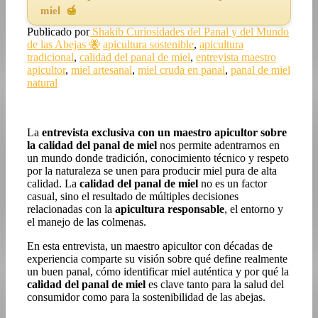
miel
Publicado por
Shakib
Curiosidades del Panal y del Mundo
de las Abejas 🐝
apicultura sostenible
,
apicultura
tradicional
,
calidad del panal de miel
,
entrevista maestro
apicultor
,
miel artesanal
,
miel cruda en panal
,
panal de miel
natural
La
entrevista exclusiva con un maestro apicultor sobre
la calidad del panal de miel
nos permite adentrarnos en
un mundo donde tradición, conocimiento técnico y respeto
por la naturaleza se unen para producir miel pura de alta
calidad. La
calidad del panal de miel
no es un factor
casual, sino el resultado de múltiples decisiones
relacionadas con la
apicultura responsable
, el entorno y
el manejo de las colmenas.
En esta entrevista, un maestro apicultor con décadas de
experiencia comparte su visión sobre qué define realmente
un buen panal, cómo identificar miel auténtica y por qué la
calidad del panal de miel
es clave tanto para la salud del
consumidor como para la sostenibilidad de las abejas.