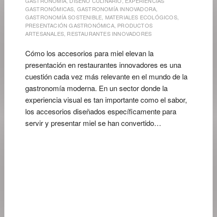
GASTRONOMÍA
,
DISEÑO CULINARIO
,
EXPERIENCIAS
GASTRONÓMICAS
,
GASTRONOMÍA INNOVADORA
,
GASTRONOMÍA SOSTENIBLE
,
MATERIALES ECOLÓGICOS
,
PRESENTACIÓN GASTRONÓMICA
,
PRODUCTOS
ARTESANALES
,
RESTAURANTES INNOVADORES
Cómo los accesorios para miel elevan la
presentación en restaurantes innovadores es una
cuestión cada vez más relevante en el mundo de la
gastronomía moderna. En un sector donde la
experiencia visual es tan importante como el sabor,
los accesorios diseñados específicamente para
servir y presentar miel se han convertido…
30
DE
MAYO
DE