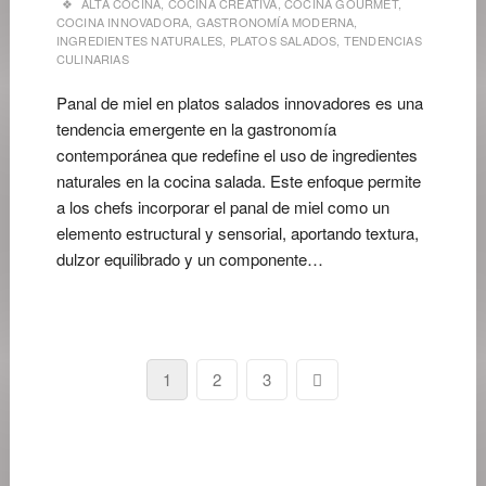
ALTA COCINA
,
COCINA CREATIVA
,
COCINA GOURMET
,
COCINA INNOVADORA
,
GASTRONOMÍA MODERNA
,
INGREDIENTES NATURALES
,
PLATOS SALADOS
,
TENDENCIAS
CULINARIAS
Panal de miel en platos salados innovadores es una
tendencia emergente en la gastronomía
contemporánea que redefine el uso de ingredientes
naturales en la cocina salada. Este enfoque permite
a los chefs incorporar el panal de miel como un
elemento estructural y sensorial, aportando textura,
dulzor equilibrado y un componente…
Paginación
Página
Página
Página
Página
1
2
3
siguiente
de
entradas