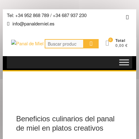
Saltar
Tel: +34 952 868 789 / +34 687 937 230
Men
al
info@panaldemiel.es
de
contenido
la
0
Total
barra
Buscar
0,00 €
por:
super
4 DE
JULIO
DE
2026
Beneficios culinarios del panal
de miel en platos creativos