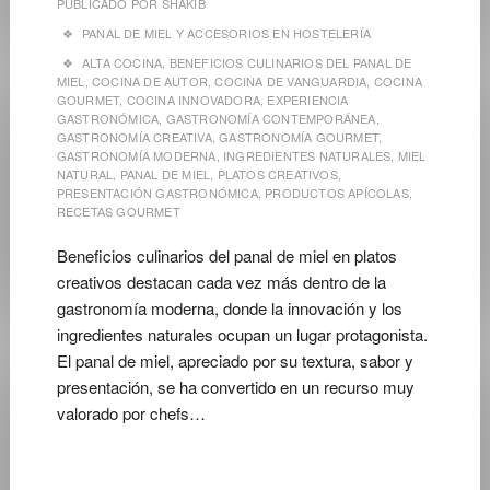
PUBLICADO POR
SHAKIB
PANAL DE MIEL Y ACCESORIOS EN HOSTELERÍA
ALTA COCINA
,
BENEFICIOS CULINARIOS DEL PANAL DE
MIEL
,
COCINA DE AUTOR
,
COCINA DE VANGUARDIA
,
COCINA
GOURMET
,
COCINA INNOVADORA
,
EXPERIENCIA
GASTRONÓMICA
,
GASTRONOMÍA CONTEMPORÁNEA
,
GASTRONOMÍA CREATIVA
,
GASTRONOMÍA GOURMET
,
GASTRONOMÍA MODERNA
,
INGREDIENTES NATURALES
,
MIEL
NATURAL
,
PANAL DE MIEL
,
PLATOS CREATIVOS
,
PRESENTACIÓN GASTRONÓMICA
,
PRODUCTOS APÍCOLAS
,
RECETAS GOURMET
Beneficios culinarios del panal de miel en platos
creativos destacan cada vez más dentro de la
gastronomía moderna, donde la innovación y los
ingredientes naturales ocupan un lugar protagonista.
El panal de miel, apreciado por su textura, sabor y
presentación, se ha convertido en un recurso muy
valorado por chefs…