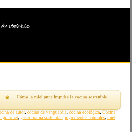
hosteleria
Cómo la miel pura impulsa la cocina sostenible
ocina de autor
,
cocina de vanguardia
,
cocina ecológica
,
Cocina
a gourmet
,
gastronomía sostenible
,
ingredientes naturales
,
miel