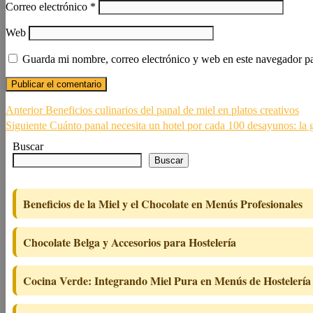
Correo electrónico
*
Web
Guarda mi nombre, correo electrónico y web en este navegador p
Navegación
Entrada
Anterior
Beneficios culinarios del panal de miel en platos creativos
anterior:
Siguiente
Siguiente
Cuánto panal necesita un hotel por cada 100 desayunos: la gu
de
entrada:
Buscar
entradas
Buscar
Beneficios de la Miel y el Chocolate en Menús Profesionales
Chocolate Belga y Accesorios para Hostelería
Cocina Verde: Integrando Miel Pura en Menús de Hostelería