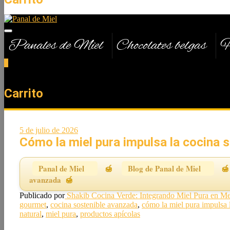
Panales de Miel
Chocolates belgas
H
0
Total
0,00 €
Carrito
5 de julio de 2026
Cómo la miel pura impulsa la cocina 
Panal de Miel
Blog de Panal de Miel
avanzada
Publicado por
Shakib
Cocina Verde: Integrando Miel Pura en Me
gourmet
,
cocina sostenible avanzada
,
cómo la miel pura impulsa 
natural
,
miel pura
,
productos apícolas