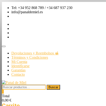
Saltar
Tel: +34 952 868 789 / +34 687 937 230
al
info@panaldemiel.es
contenido
facebook
twitter
instagram
linkedin
Menú
de
Devoluciones y Reembolsos 🍯
la
Términos y Condiciones
barra
Mi Cuenta
superior
Identifícarse
Garantías
Contacto
Buscar
Buscar
por:
0
Total
0,00 €
Carrito