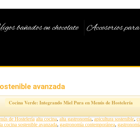
igos bañados en chocolate
Accesorios para 
sostenible avanzada
Cocina Verde: Integrando Miel Pura en Menús de Hostelería
nús de Hostelería
alta cocina
,
alta gastronomía
,
apicultura sostenible
,
c
la cocina sostenible avanzada
,
gastronomía contemporánea
,
gastronomí