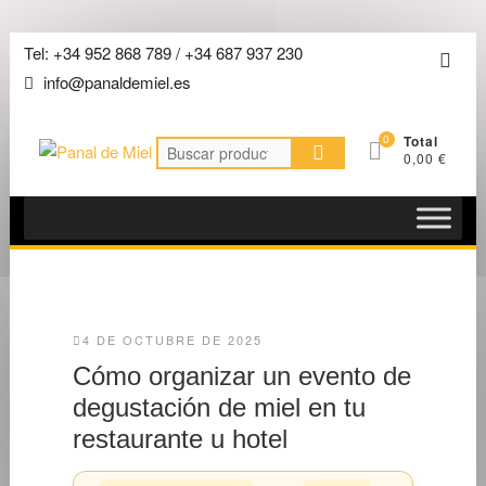
Saltar
Tel: +34 952 868 789 / +34 687 937 230
Men
al
info@panaldemiel.es
de
contenido
la
0
Total
barra
Buscar
0,00 €
por:
super
4 DE OCTUBRE DE 2025
Cómo organizar un evento de
degustación de miel en tu
restaurante u hotel