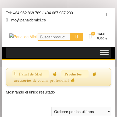
Saltar
Tel: +34 952 868 789 / +34 687 937 230
Men
al
info@panaldemiel.es
de
contenido
la
0
Total
barra
Buscar
0,00 €
por:
super
Panal de Miel
Productos
accesorios de cocina profesional
Mostrando el único resultado