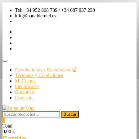
Saltar
Tel: +34 952 868 789 / +34 687 937 230
al
info@panaldemiel.es
contenido
facebook
twitter
instagram
linkedin
Menú
de
Devoluciones y Reembolsos 🍯
la
Términos y Condiciones
barra
Mi Cuenta
superior
Identifícarse
Garantías
Contacto
Buscar
Buscar
por:
0
Total
0,00 €
Carrito