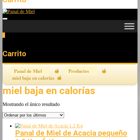
0
Total
0,00 €
Carrito
Panal de Miel
Productos
miel baja en calorías
miel baja en calorías
Mostrando el único resultado
Panal de Miel de Acacia pequeño