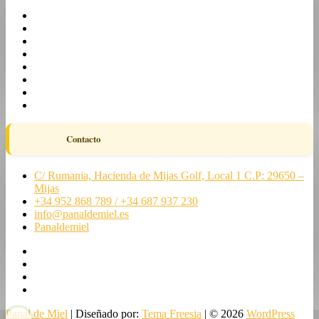
Contacto
C/ Rumania, Hacienda de Mijas Golf, Local 1 C.P: 29650 –
Mijas
+34 952 868 789 / +34 687 937 230
info@panaldemiel.es
Panaldemiel
facebook
twitter
instagram
linkedin
Panal de Miel
| Diseñado por:
Tema Freesia
| © 2026
WordPress