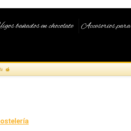
igos bañados en chocolate
Accesorios para 
fé
Hostelería