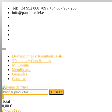
Saltar
Tel: +34 952 868 789 / +34 687 937 230
al
info@panaldemiel.es
contenido
facebook
twitter
instagram
linkedin
Menú
de
Devoluciones y Reembolsos 🍯
la
Términos y Condiciones
barra
Mi Cuenta
superior
Identifícarse
Garantías
Contacto
Buscar
Buscar
por:
0
Total
0,00 €
Carrito