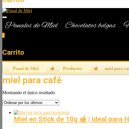
Panales de Miel
Chocolates belgas
H
0
Total
0,00 €
Carrito
Panal de Miel
Productos
miel para ca
miel para café
Mostrando el único resultado
Miel en Stick de 10g 🍯 | Ideal para 