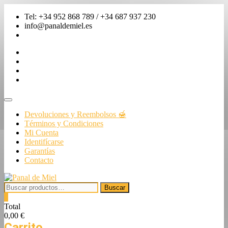
Saltar
Tel: +34 952 868 789 / +34 687 937 230
al
info@panaldemiel.es
contenido
facebook
twitter
instagram
linkedin
Menú
de
Devoluciones y Reembolsos 🍯
la
Términos y Condiciones
barra
Mi Cuenta
superior
Identifícarse
Garantías
Contacto
Buscar
Buscar
por:
0
Total
0,00 €
Carrito