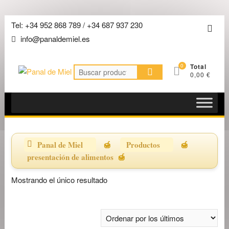
Saltar
Tel: +34 952 868 789 / +34 687 937 230
Men
al
info@panaldemiel.es
de
contenido
la
0
Total
barra
Buscar
0,00 €
por:
super
Panal de Miel
Productos
presentación de alimentos
Mostrando el único resultado