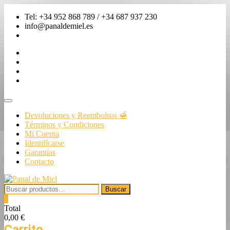
Saltar
Tel: +34 952 868 789 / +34 687 937 230
al
info@panaldemiel.es
contenido
facebook
twitter
instagram
linkedin
Menú
de
Devoluciones y Reembolsos 🍯
la
Términos y Condiciones
barra
Mi Cuenta
superior
Identifícarse
Garantías
Contacto
Buscar
Buscar
por:
0
Total
0,00 €
Carrito