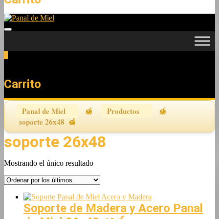
0
Total
0,00 €
Carrito
Panal de Miel
Productos
soporte 26x48
soporte 26x48
Mostrando el único resultado
Soporte de Madera y Acero Panal