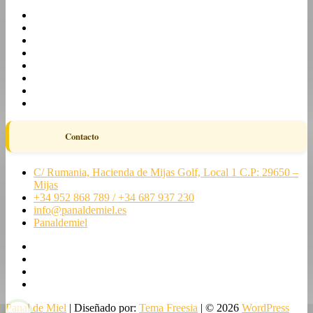
Contacto
C/ Rumania, Hacienda de Mijas Golf, Local 1 C.P: 29650 –
Mijas
+34 952 868 789 / +34 687 937 230
info@panaldemiel.es
Panaldemiel
facebook
twitter
instagram
linkedin
Panal de Miel
| Diseñado por:
Tema Freesia
| © 2026
WordPress