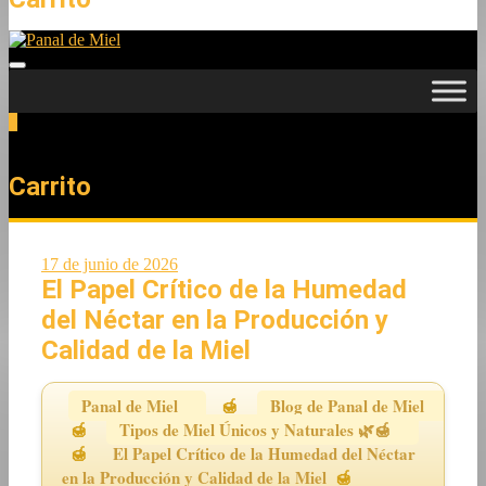
0
Total
0,00 €
Carrito
17 de junio de 2026
El Papel Crítico de la Humedad
del Néctar en la Producción y
Calidad de la Miel
Panal de Miel
Blog de Panal de Miel
Tipos de Miel Únicos y Naturales 🌿🍯
El Papel Crítico de la Humedad del Néctar
en la Producción y Calidad de la Miel