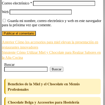
Correo electrónico
*
Web
Guarda mi nombre, correo electrónico y web en este navegador
para la próxima vez que comente.
Navegación
Entrada
Anterior
Cómo los accesorios para miel elevan la presentación en
anterior:
restaurantes innovadores
de
Siguiente
Siguiente
Cómo Utilizar Miel y Chocolate para Realzar Sabores en
entradas
entrada:
la Alta Cocina
Buscar
Buscar
Beneficios de la Miel y el Chocolate en Menús
Profesionales
Chocolate Belga y Accesorios para Hostelería