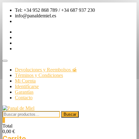
Saltar
Tel: +34 952 868 789 / +34 687 937 230
al
info@panaldemiel.es
contenido
facebook
twitter
instagram
linkedin
Menú
de
Devoluciones y Reembolsos 🍯
la
Términos y Condiciones
barra
Mi Cuenta
superior
Identifícarse
Garantías
Contacto
Buscar
Buscar
por:
0
Total
0,00 €
Carrito