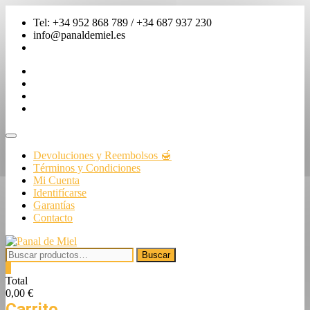
Saltar
Tel: +34 952 868 789 / +34 687 937 230
al
info@panaldemiel.es
contenido
facebook
twitter
instagram
linkedin
Menú
de
Devoluciones y Reembolsos 🍯
la
Términos y Condiciones
barra
Mi Cuenta
superior
Identifícarse
Garantías
Contacto
Buscar
Buscar
por:
0
Total
0,00 €
Carrito