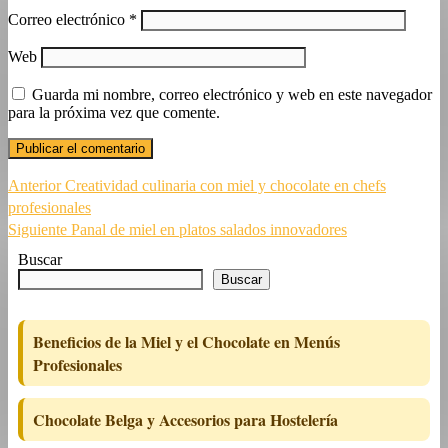
Correo electrónico
*
Web
Guarda mi nombre, correo electrónico y web en este navegador
para la próxima vez que comente.
Navegación
Entrada
Anterior
Creatividad culinaria con miel y chocolate en chefs
anterior:
profesionales
de
Siguiente
Siguiente
Panal de miel en platos salados innovadores
entradas
entrada:
Buscar
Buscar
Beneficios de la Miel y el Chocolate en Menús
Profesionales
Chocolate Belga y Accesorios para Hostelería