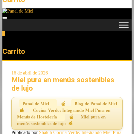
0
Total
0,00 €
Carrito
16 de abril de 2026
Miel pura en menús sostenibles
de lujo
Panal de Miel
Blog de Panal de Miel
Cocina Verde: Integrando Miel Pura en
Menús de Hostelería
Miel pura en
menús sostenibles de lujo
Publicado por
Shakib
Cocina Verde: Integrando Miel Pura