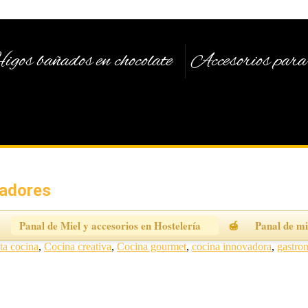
igos bañados en chocolate
Accesorios para 
vadores
Panal de Miel y accesorios en Hostelería
Panal de mi
lta cocina
,
Cocina creativa
,
Cocina gourmet
,
cocina innovadora
,
gastro