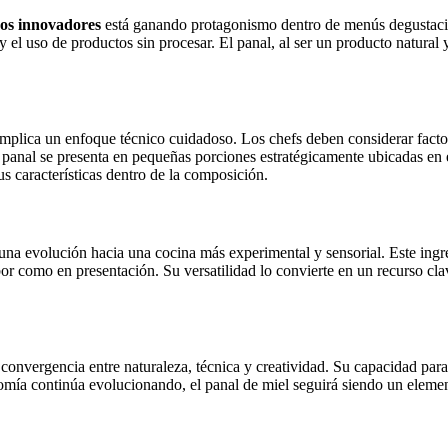
dos innovadores
está ganando protagonismo dentro de menús degustació
 y el uso de productos sin procesar. El panal, al ser un producto natur
mplica un enfoque técnico cuidadoso. Los chefs deben considerar facto
l panal se presenta en pequeñas porciones estratégicamente ubicadas en 
s características dentro de la composición.
 una evolución hacia una cocina más experimental y sensorial. Este ingre
or como en presentación. Su versatilidad lo convierte en un recurso cl
convergencia entre naturaleza, técnica y creatividad. Su capacidad par
nomía continúa evolucionando, el panal de miel seguirá siendo un elemen