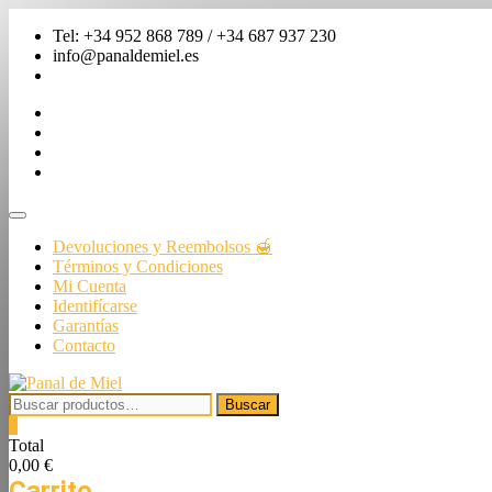
Saltar
Tel: +34 952 868 789 / +34 687 937 230
al
info@panaldemiel.es
contenido
facebook
twitter
instagram
linkedin
Menú
de
Devoluciones y Reembolsos 🍯
la
Términos y Condiciones
barra
Mi Cuenta
superior
Identifícarse
Garantías
Contacto
Buscar
Buscar
por:
0
Total
0,00 €
Carrito