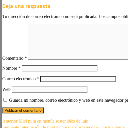
Deja una respuesta
Tu dirección de correo electrónico no será publicada.
Los campos obli
Comentario
*
Nombre
*
Correo electrónico
*
Web
Guarda mi nombre, correo electrónico y web en este navegador p
Navegación
Entrada
Anterior
Miel pura en menús sostenibles de lujo
anterior:
Siguiente
Siguiente
Integración de miel y chocolate orgánicos en cocina verde