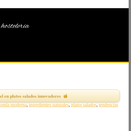
hosteleria
el en platos salados innovadores
nomía moderna
,
ingredientes naturales
,
platos salados
,
tendencias