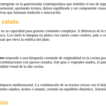
mergente en la gastronomía contemporánea que redefine el uso de ingred
sensorial, aportando textura, dulzor equilibrado y un componente visual 
vas que fusionan tradición e innovación.
a salada
 en su capacidad para generar contrastes complejos. A diferencia de la 
 boca. Los chefs lo integran en platos con carnes como cordero, pato o c
l que eleva la estética del plato.
res
responde a una búsqueda constante de originalidad en la cocina gour
En combinaciones con quesos curados, foie gras o vegetales asados, el pa
tidad visual de la alta cocina.
impacto multisensorial. La combinación de su textura cerosa con el dul
ientes salados, ácidos o umami, creando un equilibrio dinámico. Además,
ción