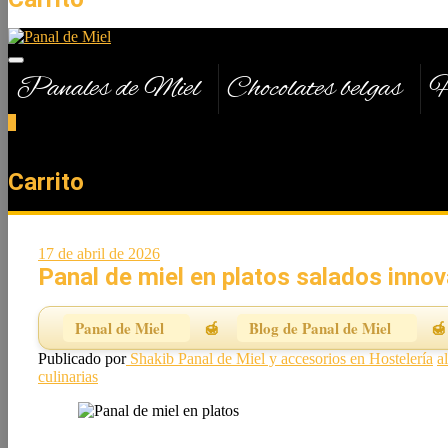
Panales de Miel
Chocolates belgas
H
0
Total
0,00 €
Carrito
17 de abril de 2026
Panal de miel en platos salados inno
Panal de Miel
Blog de Panal de Miel
Publicado por
Shakib
Panal de Miel y accesorios en Hostelería
a
culinarias