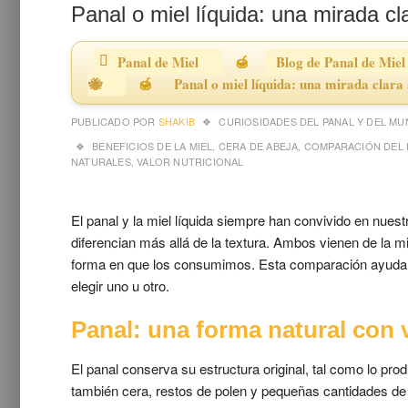
Panal o miel líquida: una mirada cl
Panal de Miel
Blog de Panal de Miel
🐝
Panal o miel líquida: una mirada clara 
PUBLICADO POR
SHAKIB
CURIOSIDADES DEL PANAL Y DEL MU
BENEFICIOS DE LA MIEL
,
CERA DE ABEJA
,
COMPARACIÓN DEL 
NATURALES
,
VALOR NUTRICIONAL
El panal y la miel líquida siempre han convivido en nu
diferencian más allá de la textura. Ambos vienen de la 
forma en que los consumimos. Esta comparación ayuda 
elegir uno u otro.
Panal: una forma natural con v
El panal conserva su estructura original, tal como lo pro
también cera, restos de polen y pequeñas cantidades de p