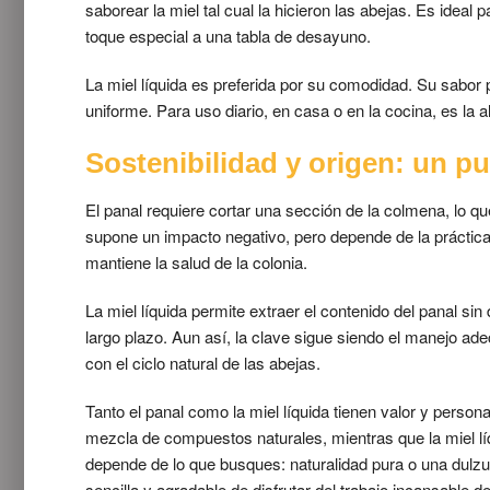
saborear la miel tal cual la hicieron las abejas. Es idea
toque especial a una tabla de desayuno.
La miel líquida es preferida por su comodidad. Su sabor 
uniforme. Para uso diario, en casa o en la cocina, es la 
Sostenibilidad y origen: un pu
El panal requiere cortar una sección de la colmena, lo qu
supone un impacto negativo, pero depende de la práctica
mantiene la salud de la colonia.
La miel líquida permite extraer el contenido del panal sin 
largo plazo. Aun así, la clave sigue siendo el manejo ad
con el ciclo natural de las abejas.
Tanto el panal como la miel líquida tienen valor y perso
mezcla de compuestos naturales, mientras que la miel líq
depende de lo que busques: naturalidad pura o una dulzur
sencilla y agradable de disfrutar del trabajo incansable de