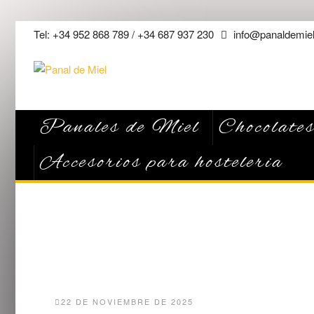
Saltar
Tel: +34 952 868 789 / +34 687 937 230
info@panaldemiel
al
contenido
Panales de Miel
Chocolates
Accesorios para hosteleria
22 DE NOVIEMBRE DE 2025