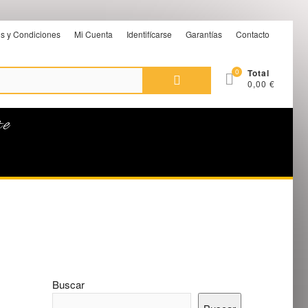
s y Condiciones
Mi Cuenta
Identifícarse
Garantías
Contacto
Buscar
0
Total
0,00 €
por:
te
Buscar