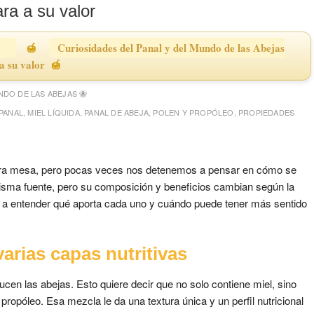
ara a su valor
Curiosidades del Panal y del Mundo de las Abejas
a su valor
NDO DE LAS ABEJAS 🐝
PANAL
,
MIEL LÍQUIDA
,
PANAL DE ABEJA
,
POLEN Y PROPÓLEO
,
PROPIEDADES
estra mesa, pero pocas veces nos detenemos a pensar en cómo se
misma fuente, pero su composición y beneficios cambian según la
a entender qué aporta cada uno y cuándo puede tener más sentido
arias capas nutritivas
ducen las abejas. Esto quiere decir que no solo contiene miel, sino
ropóleo. Esa mezcla le da una textura única y un perfil nutricional