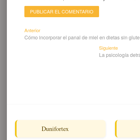
Navegación
Entrada
Anterior
Cómo incorporar el panal de miel en dietas sin glute
anterior:
de
Siguiente
Siguiente
entradas
La psicología detr
entrada:
Dunifortex