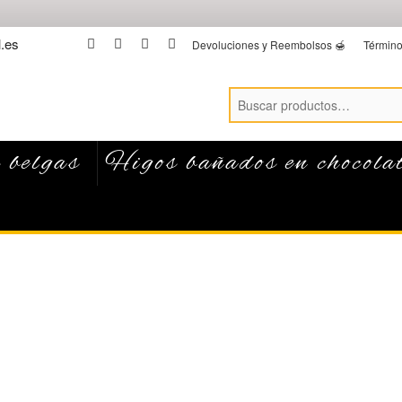
.es
facebook
twitter
instagram
linkedin
Devoluciones y Reembolsos 🍯
Término
 belgas
Higos bañados en chocola