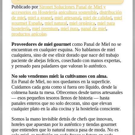
Publicado por
Sironet Soluciones
Panal de Miel y
accesorios en Hostelería
apicultura sostenible
,
distribución
de miel
,
miel a granel
,
miel artesanal
,
miel de calidad
,
miel
gourmet España
,
miel natural
,
miel orgánica
,
miel para
hostelería
,
miel premium
,
miel pura
,
panal de miel
,
productos apícolas
Proveedores de miel gourmet
como Panal de Miel no se
encuentran en cualquier esquina. No hablamos de miel
cualquiera, sino de ese elixir dorado que nace del trabajo
paciente de abejas felices, cosechado con manos expertas,
y pensado para paladares que valoran lo auténtico.
No solo vendemos miel: la cultivamos con alma.
En Panal de Miel, no nos quedamos en la superficie.
Cuidamos cada gota como si fuera oro líquido, desde la
colmena hasta tu mesa. Ofrecemos desde tarros artesanales
— esos pequeños tesoros llenos de historia — hasta
panales enteros que no solo decoran, sino que elevan
cualquier plato en la alta cocina y la hostelería consciente.
Somos la mano invisible detrás de chefs que innovan,
hoteles que apuestan por lo auténtico y tiendas gourmet
que entienden que lo natural nunca pasa de moda. No es