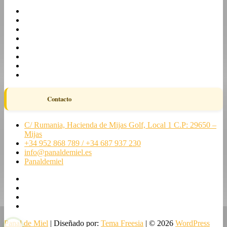
Contacto
C/ Rumania, Hacienda de Mijas Golf, Local 1 C.P: 29650 –
Mijas
+34 952 868 789 / +34 687 937 230
info@panaldemiel.es
Panaldemiel
facebook
twitter
instagram
linkedin
Panal de Miel
| Diseñado por:
Tema Freesia
| © 2026
WordPress