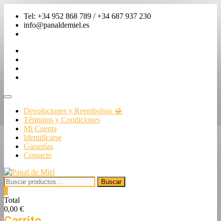
Saltar
Tel: +34 952 868 789 / +34 687 937 230
al
info@panaldemiel.es
contenido
facebook
twitter
instagram
linkedin
Menú
de
Devoluciones y Reembolsos 🍯
la
Términos y Condiciones
barra
Mi Cuenta
superior
Identifícarse
Garantías
Contacto
Buscar
Buscar
por:
0
Total
0,00 €
Carrito