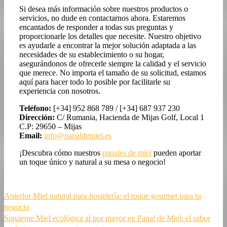
Si desea más información sobre nuestros productos o
servicios, no dude en contactarnos ahora. Estaremos
encantados de responder a todas sus preguntas y
proporcionarle los detalles que necesite. Nuestro objetivo
es ayudarle a encontrar la mejor solución adaptada a las
necesidades de su establecimiento o su hogar,
asegurándonos de ofrecerle siempre la calidad y el servicio
que merece. No importa el tamaño de su solicitud, estamos
aquí para hacer todo lo posible por facilitarle su
experiencia con nosotros.
Teléfono:
[+34] 952 868 789 / [+34] 687 937 230
Dirección:
C/ Rumania, Hacienda de Mijas Golf, Local 1
C.P: 29650 – Mijas
Email:
info@panaldemiel.es
¡Descubra cómo nuestros
panales de miel
pueden aportar
un toque único y natural a su mesa o negocio!
Navegación
Entrada
Anterior
Miel natural para hostelería: el toque gourmet para tu
anterior:
negocio
de
Siguiente
Siguiente
Miel ecológica al por mayor en Panal de Miel: el sabor
entradas
entrada: