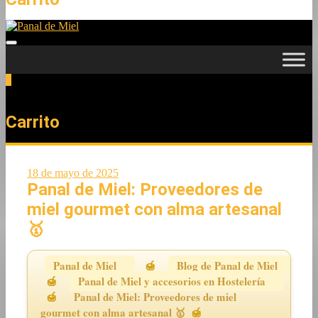
0
Total
0,00 €
Carrito
18 de mayo de 2025
Panal de Miel: Proveedores de
miel gourmet con alma artesanal
🥇
Panal de Miel
Blog de Panal de Miel
Panal de Miel y accesorios en Hostelería
Panal de Miel: Proveedores de miel
gourmet con alma artesanal 🥇