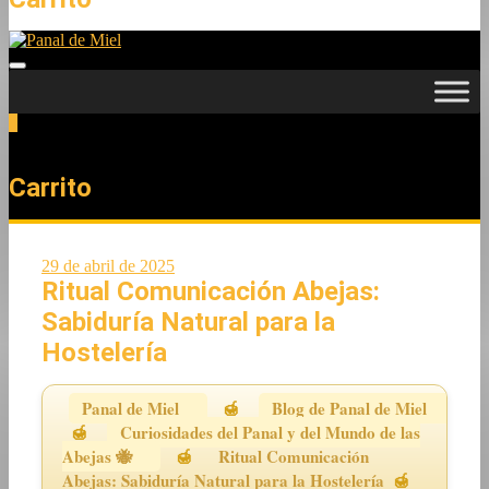
0
Total
0,00 €
Carrito
29 de abril de 2025
Ritual Comunicación Abejas:
Sabiduría Natural para la
Hostelería
Panal de Miel
Blog de Panal de Miel
Curiosidades del Panal y del Mundo de las
Abejas 🐝
Ritual Comunicación
Abejas: Sabiduría Natural para la Hostelería