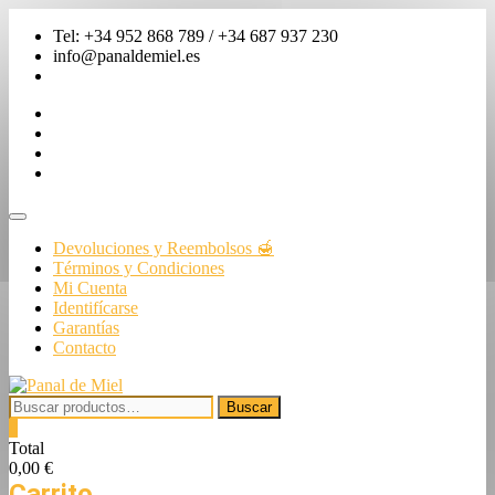
Saltar
Tel: +34 952 868 789 / +34 687 937 230
al
info@panaldemiel.es
contenido
facebook
twitter
instagram
linkedin
Menú
de
Devoluciones y Reembolsos 🍯
la
Términos y Condiciones
barra
Mi Cuenta
superior
Identifícarse
Garantías
Contacto
Buscar
Buscar
por:
0
Total
0,00 €
Carrito