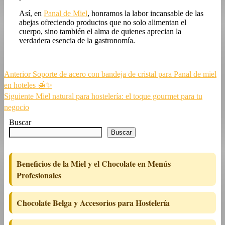
Así, en
Panal de Miel
, honramos la labor incansable de las
abejas ofreciendo productos que no solo alimentan el
cuerpo, sino también el alma de quienes aprecian la
verdadera esencia de la gastronomía.
Navegación
Entrada
Anterior
Soporte de acero con bandeja de cristal para Panal de miel
anterior:
en hoteles 🍯✨
de
Siguiente
Siguiente
Miel natural para hostelería: el toque gourmet para tu
entradas
entrada:
negocio
Buscar
Buscar
Beneficios de la Miel y el Chocolate en Menús
Profesionales
Chocolate Belga y Accesorios para Hostelería