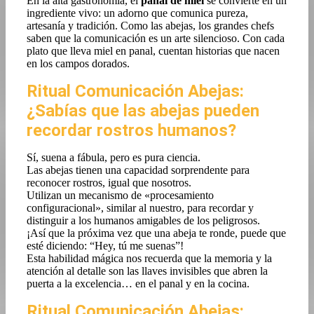
En la alta gastronomía, el
panal de miel
se convierte en un
ingrediente vivo: un adorno que comunica pureza,
artesanía y tradición. Como las abejas, los grandes chefs
saben que la comunicación es un arte silencioso. Con cada
plato que lleva miel en panal, cuentan historias que nacen
en los campos dorados.
Ritual Comunicación Abejas:
¿Sabías que las abejas pueden
recordar rostros humanos?
Sí, suena a fábula, pero es pura ciencia.
Las abejas tienen una capacidad sorprendente para
reconocer rostros, igual que nosotros.
Utilizan un mecanismo de «procesamiento
configuracional», similar al nuestro, para recordar y
distinguir a los humanos amigables de los peligrosos.
¡Así que la próxima vez que una abeja te ronde, puede que
esté diciendo: “Hey, tú me suenas”!
Esta habilidad mágica nos recuerda que la memoria y la
atención al detalle son las llaves invisibles que abren la
puerta a la excelencia… en el panal y en la cocina.
Ritual Comunicación Abejas: