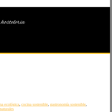
hosteleria
na ecológica
,
cocina sostenible
,
gastronomía sostenible
,
naturales