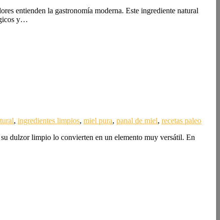
dores entienden la gastronomía moderna. Este ingrediente natural
ógicos y…
tural
,
ingredientes limpios
,
miel pura
,
panal de miel
,
recetas paleo
y su dulzor limpio lo convierten en un elemento muy versátil. En