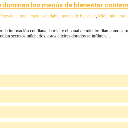
ue iluminan los menús de bienestar cont
icios de la miel
,
cocina saludable
,
menús de bienestar
,
Miel
,
miel cruda
on la innovación cotidiana, la miel y el panal de miel irradian como su
odian secretos milenarios, estos elixires dorados se infiltran…