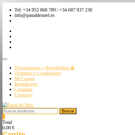
Saltar
Tel: +34 952 868 789 / +34 687 937 230
al
info@panaldemiel.es
contenido
facebook
twitter
instagram
linkedin
Menú
de
Devoluciones y Reembolsos 🍯
la
Términos y Condiciones
barra
Mi Cuenta
superior
Identifícarse
Garantías
Contacto
Buscar
Buscar
por:
0
Total
0,00 €
Carrito