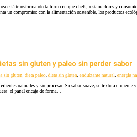
nea está transformando la forma en que chefs, restauradores y consumi
senta un compromiso con la alimentación sostenible, los productos ecol
ietas sin gluten y paleo sin perder sabor
a sin gluten
,
dieta paleo
,
dieta sin gluten
,
endulzante natural
,
energía na
dientes naturales y sin procesar. Su sabor suave, su textura crujiente 
fuera, el panal encaja de forma…