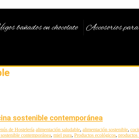
igos bañados en chocolate
Accesorios para 
ble
ocina sostenible contemporánea
nús de Hostelería
alimentación saludable
,
alimentación sostenible
,
coci
a sostenible contemporánea
,
miel pura
,
Productos ecológicos
,
productos 