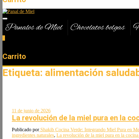
Panales de Miel
Chocolates belgas
H
0
Total
0,00 €
Carrito
Etiqueta:
alimentación saluda
11 de junio de 2026
La revolución de la miel pura en la c
Publicado por
Shakib
Cocina Verde: Integrando Miel Pura en Me
ingredientes naturales
,
La revolución de la miel pura en la cocin