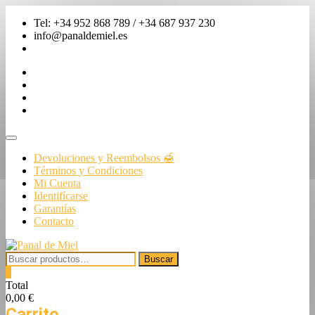
Saltar
Tel: +34 952 868 789 / +34 687 937 230
al
info@panaldemiel.es
contenido
facebook
twitter
instagram
linkedin
Menú
de
Devoluciones y Reembolsos 🍯
la
Términos y Condiciones
barra
Mi Cuenta
superior
Identifícarse
Garantías
Contacto
Buscar
Buscar
por:
0
Total
0,00 €
Carrito