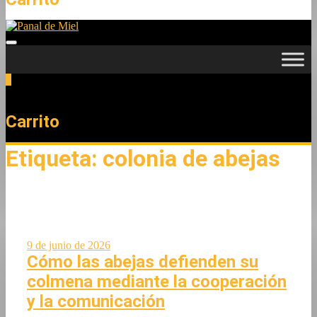
0
Total
0,00 €
Carrito
Etiqueta:
colonia de abejas
9 de junio de 2026
Cómo las abejas defienden su
colmena mediante la cooperación
y la comunicación