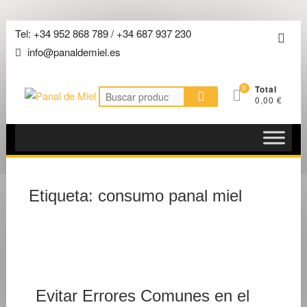
Saltar
Tel: +34 952 868 789 / +34 687 937 230
Men
al
info@panaldemiel.es
de
contenido
la
0
Total
barra
Buscar
0,00 €
por:
super
Etiqueta:
consumo panal miel
8 DE
FEBRE
DE 202
Evitar Errores Comunes en el