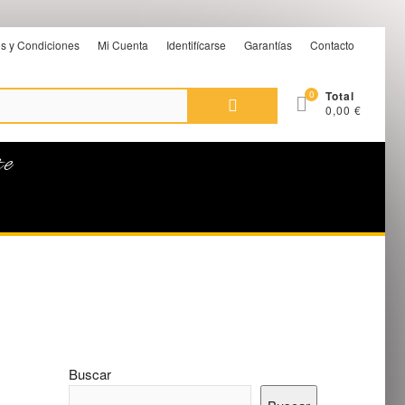
s y Condiciones
Mi Cuenta
Identifícarse
Garantías
Contacto
Buscar
0
Total
0,00 €
por:
te
Buscar