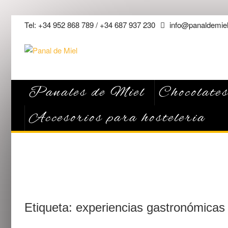
Saltar
Tel: +34 952 868 789 / +34 687 937 230
info@panaldemiel
al
contenido
Panales de Miel
Chocolates
Accesorios para hosteleria
Etiqueta:
experiencias gastronómicas