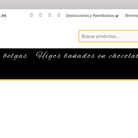
.es
facebook
twitter
instagram
linkedin
Devoluciones y Reembolsos 🍯
Término
 belgas
Higos bañados en chocola