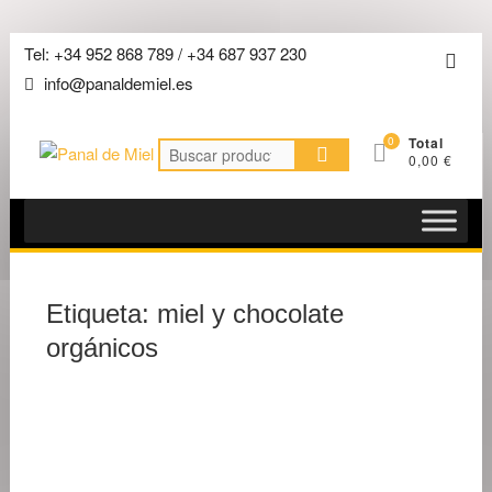
Saltar
Tel: +34 952 868 789 / +34 687 937 230
Men
al
info@panaldemiel.es
de
contenido
la
0
Total
barra
Buscar
0,00 €
por:
super
Etiqueta:
miel y chocolate
orgánicos
4 DE
JULIO
DE
2026