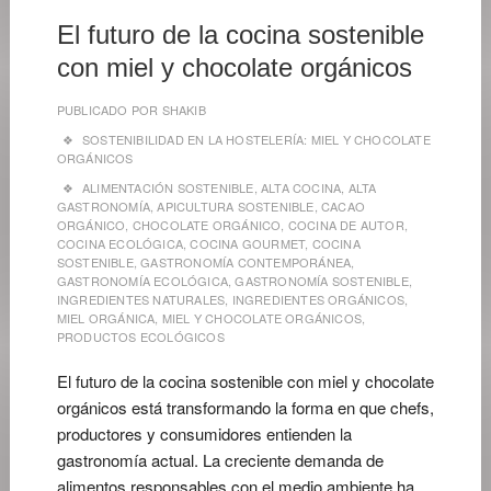
El futuro de la cocina sostenible
con miel y chocolate orgánicos
PUBLICADO POR
SHAKIB
SOSTENIBILIDAD EN LA HOSTELERÍA: MIEL Y CHOCOLATE
ORGÁNICOS
ALIMENTACIÓN SOSTENIBLE
,
ALTA COCINA
,
ALTA
GASTRONOMÍA
,
APICULTURA SOSTENIBLE
,
CACAO
ORGÁNICO
,
CHOCOLATE ORGÁNICO
,
COCINA DE AUTOR
,
COCINA ECOLÓGICA
,
COCINA GOURMET
,
COCINA
SOSTENIBLE
,
GASTRONOMÍA CONTEMPORÁNEA
,
GASTRONOMÍA ECOLÓGICA
,
GASTRONOMÍA SOSTENIBLE
,
INGREDIENTES NATURALES
,
INGREDIENTES ORGÁNICOS
,
MIEL ORGÁNICA
,
MIEL Y CHOCOLATE ORGÁNICOS
,
PRODUCTOS ECOLÓGICOS
El futuro de la cocina sostenible con miel y chocolate
orgánicos está transformando la forma en que chefs,
productores y consumidores entienden la
gastronomía actual. La creciente demanda de
alimentos responsables con el medio ambiente ha