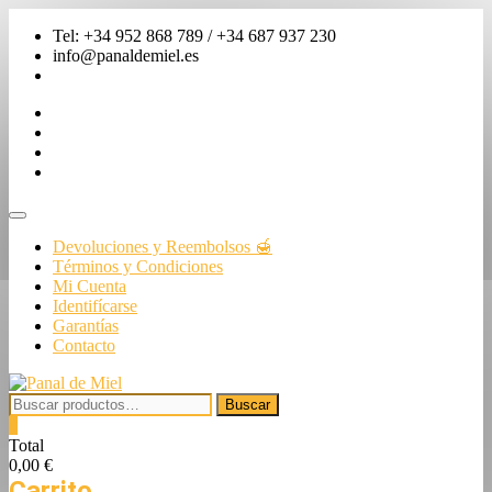
Saltar
Tel: +34 952 868 789 / +34 687 937 230
al
info@panaldemiel.es
contenido
facebook
twitter
instagram
linkedin
Menú
de
Devoluciones y Reembolsos 🍯
la
Términos y Condiciones
barra
Mi Cuenta
superior
Identifícarse
Garantías
Contacto
Buscar
Buscar
por:
0
Total
0,00 €
Carrito