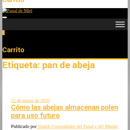
0
Total
0,00 €
Carrito
Etiqueta:
pan de abeja
22 de marzo de 2026
Cómo las abejas almacenan polen
para uso futuro
Publicado por
Shakib
Curiosidades del Panal y del Mundo