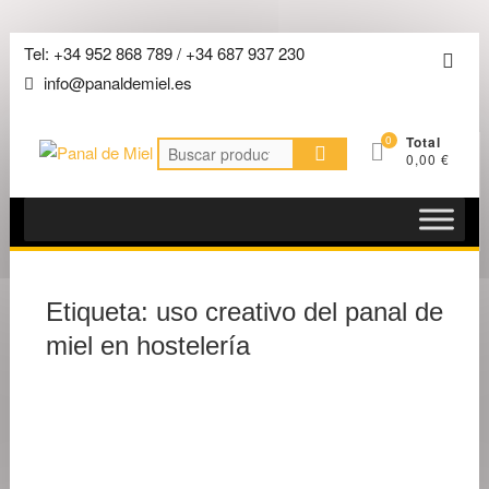
Saltar
Tel: +34 952 868 789 / +34 687 937 230
Men
al
info@panaldemiel.es
de
contenido
la
0
Total
barra
Buscar
0,00 €
por:
super
Etiqueta:
uso creativo del panal de
miel en hostelería
9
DE
MAYO
DE