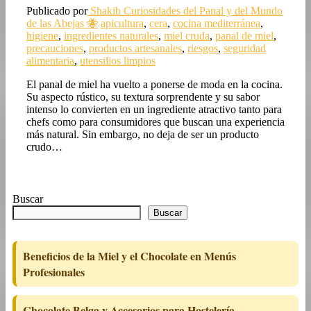
Publicado por
Shakib
Curiosidades del Panal y del Mundo
de las Abejas 🐝
apicultura
,
cera
,
cocina mediterránea
,
higiene
,
ingredientes naturales
,
miel cruda
,
panal de miel
,
precauciones
,
productos artesanales
,
riesgos
,
seguridad
alimentaria
,
utensilios limpios
El panal de miel ha vuelto a ponerse de moda en la cocina.
Su aspecto rústico, su textura sorprendente y su sabor
intenso lo convierten en un ingrediente atractivo tanto para
chefs como para consumidores que buscan una experiencia
más natural. Sin embargo, no deja de ser un producto
crudo…
Buscar
Buscar
Beneficios de la Miel y el Chocolate en Menús
Profesionales
Chocolate Belga y Accesorios para Hostelería