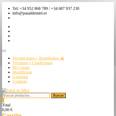
Saltar
Tel: +34 952 868 789 / +34 687 937 230
al
info@panaldemiel.es
contenido
facebook
twitter
instagram
linkedin
Menú
de
Devoluciones y Reembolsos 🍯
la
Términos y Condiciones
barra
Mi Cuenta
superior
Identifícarse
Garantías
Contacto
Buscar
Buscar
por:
0
Total
0,00 €
Carrito