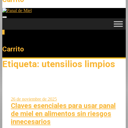
0
Total
0,00 €
Carrito
Etiqueta:
utensilios limpios
26 de noviembre de 2025
Claves esenciales para usar panal
de miel en alimentos sin riesgos
innecesarios