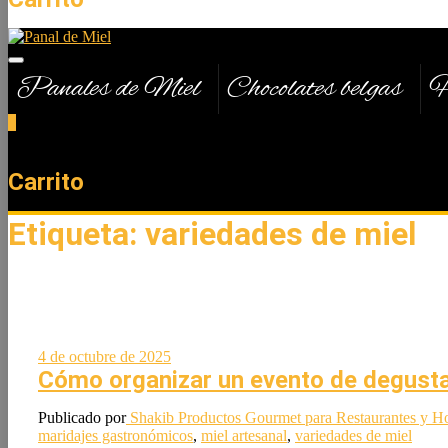
Panales de Miel
Chocolates belgas
H
0
Total
0,00 €
Carrito
Etiqueta:
variedades de miel
4 de octubre de 2025
Cómo organizar un evento de degustac
Publicado por
Shakib
Productos Gourmet para Restaurantes y Ho
maridajes gastronómicos
,
miel artesanal
,
variedades de miel