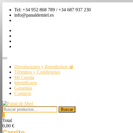
Saltar
Tel: +34 952 868 789 / +34 687 937 230
al
info@panaldemiel.es
contenido
facebook
twitter
instagram
linkedin
Menú
de
Devoluciones y Reembolsos 🍯
la
Términos y Condiciones
barra
Mi Cuenta
superior
Identifícarse
Garantías
Contacto
Buscar
Buscar
por:
0
Total
0,00 €
Carrito