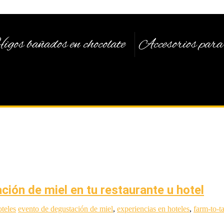
igos bañados en chocolate
Accesorios para 
ión de miel en tu restaurante u hotel
teles
evento de degustación de miel
,
experiencias en hoteles
,
farm-to-t