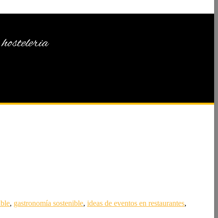
hosteleria
able
,
gastronomía sostenible
,
ideas de eventos en restaurantes
,