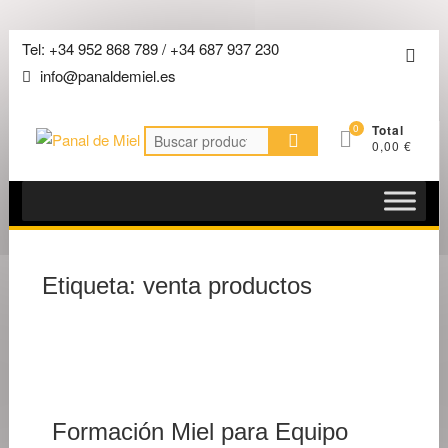
Saltar
Tel: +34 952 868 789 / +34 687 937 230
Men
al
info@panaldemiel.es
de
contenido
la
0
Total
barra
Buscar
0,00 €
por:
super
Etiqueta:
venta productos
7 DE
FEBRE
DE 202
Formación Miel para Equipo