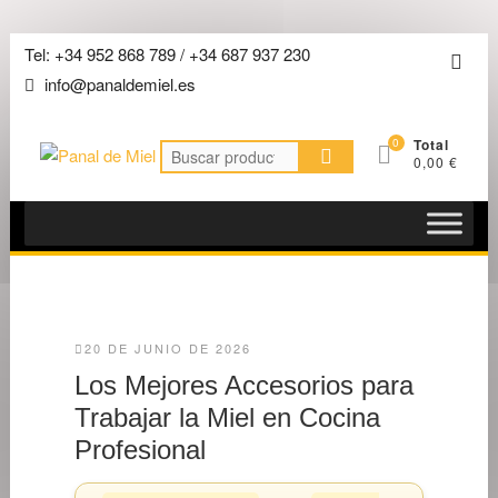
Saltar
Tel: +34 952 868 789 / +34 687 937 230
Men
al
info@panaldemiel.es
de
contenido
la
0
Total
barra
Buscar
0,00 €
por:
super
20 DE JUNIO DE 2026
Los Mejores Accesorios para
Trabajar la Miel en Cocina
Profesional