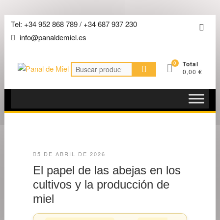
Saltar
Tel: +34 952 868 789 / +34 687 937 230
Men
al
info@panaldemiel.es
de
contenido
la
0
Total
barra
Buscar
0,00 €
por:
super
5 DE ABRIL DE 2026
El papel de las abejas en los
cultivos y la producción de
miel