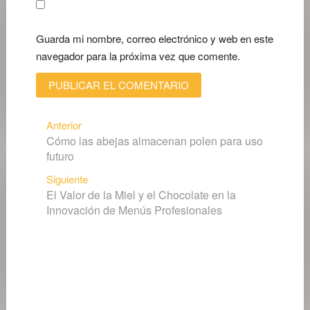
Guarda mi nombre, correo electrónico y web en este
navegador para la próxima vez que comente.
Navegación
Entrada
Anterior
Cómo las abejas almacenan polen para uso
anterior:
de
futuro
entradas
Siguiente
Siguiente
El Valor de la Miel y el Chocolate en la
entrada:
Innovación de Menús Profesionales