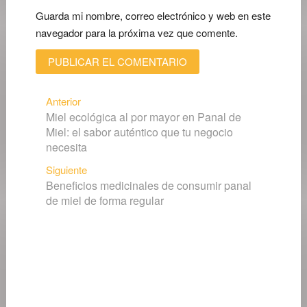
Guarda mi nombre, correo electrónico y web en este
navegador para la próxima vez que comente.
Navegación
Entrada
Anterior
Miel ecológica al por mayor en Panal de
anterior:
de
Miel: el sabor auténtico que tu negocio
entradas
necesita
Siguiente
Siguiente
Beneficios medicinales de consumir panal
entrada:
de miel de forma regular