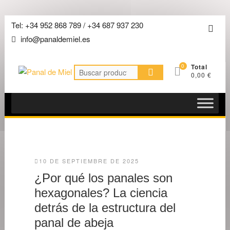
Saltar
Tel: +34 952 868 789 / +34 687 937 230
Men
al
info@panaldemiel.es
de
contenido
la
0
Total
barra
Buscar
0,00 €
por:
super
10 DE SEPTIEMBRE DE 2025
¿Por qué los panales son
hexagonales? La ciencia
detrás de la estructura del
panal de abeja