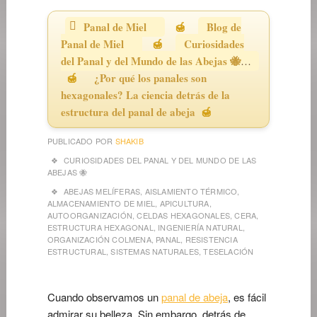
Panal de Miel
Blog de
Panal de Miel
Curiosidades
del Panal y del Mundo de las Abejas 🐝
¿Por qué los panales son
hexagonales? La ciencia detrás de la
estructura del panal de abeja
PUBLICADO POR
SHAKIB
CURIOSIDADES DEL PANAL Y DEL MUNDO DE LAS
ABEJAS 🐝
ABEJAS MELÍFERAS
,
AISLAMIENTO TÉRMICO
,
ALMACENAMIENTO DE MIEL
,
APICULTURA
,
AUTOORGANIZACIÓN
,
CELDAS HEXAGONALES
,
CERA
,
ESTRUCTURA HEXAGONAL
,
INGENIERÍA NATURAL
,
ORGANIZACIÓN COLMENA
,
PANAL
,
RESISTENCIA
ESTRUCTURAL
,
SISTEMAS NATURALES
,
TESELACIÓN
Cuando observamos un
panal de abeja
, es fácil
admirar su belleza. Sin embargo, detrás de