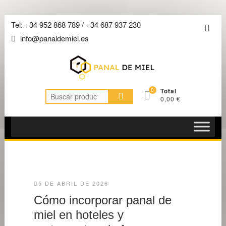
Saltar
Tel: +34 952 868 789 / +34 687 937 230
Men
al
info@panaldemiel.es
de
contenido
la
barra
super
0
Total
Buscar
0,00 €
por:
5 DE ABRIL DE 2026
Cómo incorporar panal de
miel en hoteles y