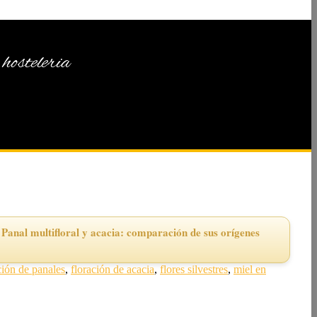
hosteleria
Panal multifloral y acacia: comparación de sus orígenes
ión de panales
,
floración de acacia
,
flores silvestres
,
miel en