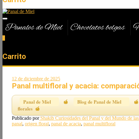
Panales de Miel
Chocolates belgas
H
0
Total
0,00 €
Carrito
12 de diciembre de 2025
Panal multifloral y acacia: comparaci
Panal de Miel
Blog de Panal de Miel
florales
Publicado por
Shakib
Curiosidades del Panal y del Mundo de la
panal
,
origen floral
,
panal de acacia
,
panal multifloral