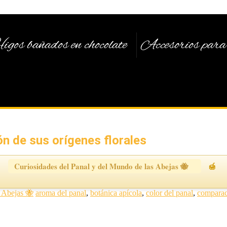
igos bañados en chocolate
Accesorios para 
ón de sus orígenes florales
Curiosidades del Panal y del Mundo de las Abejas 🐝
s Abejas 🐝
aroma del panal
,
botánica apícola
,
color del panal
,
comparac