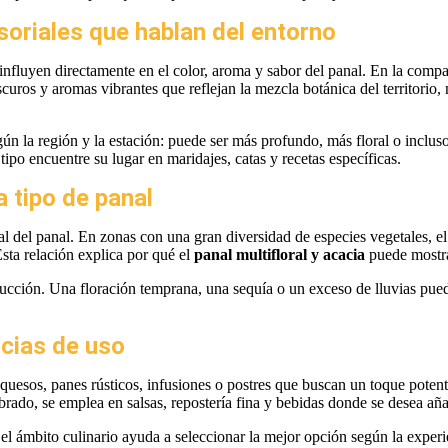
soriales que hablan del entorno
nfluyen directamente en el color, aroma y sabor del panal. En la compar
scuros y aromas vibrantes que reflejan la mezcla botánica del territorio,
gún la región y la estación: puede ser más profundo, más floral o inclu
 tipo encuentre su lugar en maridajes, catas y recetas específicas.
a tipo de panal
al del panal. En zonas con una gran diversidad de especies vegetales, el
sta relación explica por qué el
panal multifloral y acacia
puede mostrar
oducción. Una floración temprana, una sequía o un exceso de lluvias pue
cias de uso
r quesos, panes rústicos, infusiones o postres que buscan un toque pote
ado, se emplea en salsas, repostería fina y bebidas donde se desea añadi
el ámbito culinario ayuda a seleccionar la mejor opción según la experie