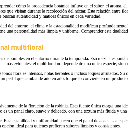
ender cómo la procedencia botánica influye en el sabor, el aroma, el 
ores que visitan durante la recolección del néctar. Esta relación entre flo
e buscan autenticidad y matices únicos en cada variedad.
dad del entorno, el clima y la estacionalidad modifican profundamente las 
tiene una personalidad más limpia y uniforme. Comprender esta dualidad 
nal multifloral
ores disponibles en el entorno durante la temporada. Esa mezcla espontán
as más evidentes: el multifloral no depende de una única especie, sino 
re tonos florales intensos, notas herbales o incluso toques afrutados. S
un perfil que cambia de año en año, lo que lo convierte en un producto
a
lusivamente de la floración de la robinia. Esta fuente única otorga una 
 es un panal claro, suave y delicado, con una textura más fluida y una 
ar. Esta estabilidad y uniformidad hacen que el panal de acacia sea esp
na opción ideal para quienes prefieren sabores limpios y consistentes.