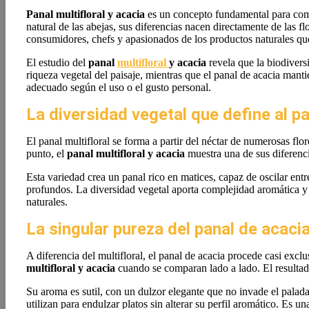
Panal multifloral y acacia
es un concepto fundamental para compr
natural de las abejas, sus diferencias nacen directamente de las fl
consumidores, chefs y apasionados de los productos naturales qu
El estudio del
panal
multifloral
y acacia
revela que la biodiversi
riqueza vegetal del paisaje, mientras que el panal de acacia man
adecuado según el uso o el gusto personal.
La diversidad vegetal que define al pa
El panal multifloral se forma a partir del néctar de numerosas fl
punto, el
panal multifloral y acacia
muestra una de sus diferenci
Esta variedad crea un panal rico en matices, capaz de oscilar ent
profundos. La diversidad vegetal aporta complejidad aromática y 
naturales.
La singular pureza del panal de acaci
A diferencia del multifloral, el panal de acacia procede casi exc
multifloral y acacia
cuando se comparan lado a lado. El resultado
Su aroma es sutil, con un dulzor elegante que no invade el palad
utilizan para endulzar platos sin alterar su perfil aromático. Es u