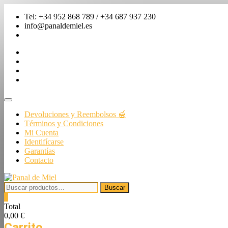
Saltar
Tel: +34 952 868 789 / +34 687 937 230
al
info@panaldemiel.es
contenido
facebook
twitter
instagram
linkedin
Menú
de
Devoluciones y Reembolsos 🍯
la
Términos y Condiciones
barra
Mi Cuenta
superior
Identifícarse
Garantías
Contacto
Buscar
Buscar
por:
0
Total
0,00 €
Carrito