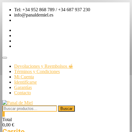
Saltar
Tel: +34 952 868 789 / +34 687 937 230
al
info@panaldemiel.es
contenido
facebook
twitter
instagram
linkedin
Menú
de
Devoluciones y Reembolsos 🍯
la
Términos y Condiciones
barra
Mi Cuenta
superior
Identifícarse
Garantías
Contacto
Buscar
Buscar
por:
0
Total
0,00 €
Carrito