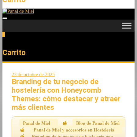
0
Total
0,00 €
Carrito
23 de octubre de 2025
Branding de tu negocio de
hostelería con Honeycomb
Themes: cómo destacar y atraer
más clientes
Panal de Miel
Blog de Panal de Miel
Panal de Miel y accesorios en Hostelería
Branding de tu negocio de hostelería con