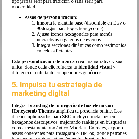
tipografías serif para tradición o sans-serif para
modernidad.
Pasos de personalización:
Importa la plantilla base (disponible en Etsy o
99designs para logos honeycomb).
Ajusta iconos hexagonales para menús
interactivos o galerías de eventos.
Integra secciones dinámicas como testimonios
en celdas flotantes.
Esta
personalización de marca
crea una narrativa visual
única, donde cada clic refuerza tu
identidad visual
y
diferencia tu oferta de competidores genéricos.
5. Impulsa tu estrategia de
marketing digital
Integrar
branding de tu negocio de hostelería con
Honeycomb Themes
amplifica tu presencia online. Los
diseños optimizados para SEO incluyen meta tags en
hexágonos descriptivos, mejorando rankings en búsquedas
como «restaurante romántico Madrid». En redes, exporta
assets coherentes para Instagram o TikTok, donde patrones
honeycomb capturan atención en feeds saturados.