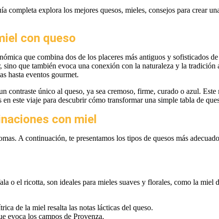
uía completa explora los mejores quesos, mieles, consejos para crear un
miel con queso
nómica que combina dos de los placeres más antiguos y sofisticados de l
ar, sino que también evoca una conexión con la naturaleza y la tradició
as hasta eventos gourmet.
a un contraste único al queso, ya sea cremoso, firme, curado o azul. Est
 en este viaje para descubrir cómo transformar una simple tabla de ques
naciones con miel
aromas. A continuación, te presentamos los tipos de quesos más adecuado
a o el ricotta, son ideales para mieles suaves y florales, como la miel 
ica de la miel resalta las notas lácticas del queso.
ue evoca los campos de Provenza.