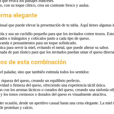
 que evoca los paisajes franceses.
ro, con su toque cítrico, crea un contraste fresco y audaz.
orma elegante
sual que puede elevar la presentación de tu tabla. Aquí tienes algunas i
abla y usa un cuchillo pequeño para que los invitados corten trozos. Esto 
ados o triángulos y colócalos junto a cada tipo de queso.
vanda o pensamientos para un toque sofisticado.
ca para servir la miel, evitando el metal, que puede alterar su sabor.
anada de pan rústico para que los invitados puedan untar el queso direct
cos de esta combinación
el paladar, sino que también estimula todos los sentidos:
a riqueza del queso, creando un equilibrio perfecto.
avidad o firmeza del queso, ofreciendo una experiencia táctil única.
azan con los aromas lácticos o curados del queso, creando una sinfonía olf
 y los tonos cremosos o dorados del queso es visualmente atractiva.
er ocasión, desde un aperitivo casual hasta una cena elegante. La miel 
de proteínas y calcio.