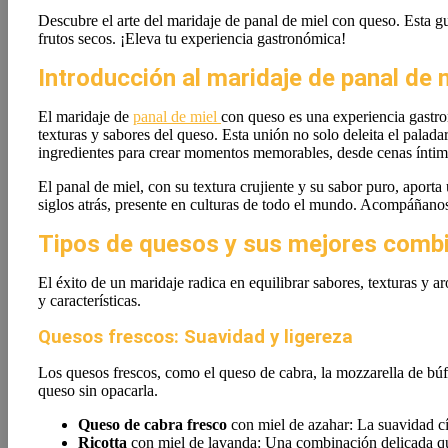
Descubre el arte del maridaje de panal de miel con queso. Esta g
frutos secos. ¡Eleva tu experiencia gastronómica!
Introducción al maridaje de panal de 
El maridaje de
panal de miel
con queso es una experiencia gastro
texturas y sabores del queso. Esta unión no solo deleita el palad
ingredientes para crear momentos memorables, desde cenas íntim
El panal de miel, con su textura crujiente y su sabor puro, aport
siglos atrás, presente en culturas de todo el mundo. Acompáñanos
Tipos de quesos y sus mejores combi
El éxito de un maridaje radica en equilibrar sabores, texturas y 
y características.
Quesos frescos: Suavidad y ligereza
Los quesos frescos, como el queso de cabra, la mozzarella de búfal
queso sin opacarla.
Queso de cabra fresco
con miel de azahar: La suavidad cítr
Ricotta
con miel de lavanda: Una combinación delicada q