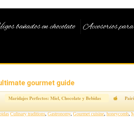
igos bañados en chocolate
Accesorios para 
ultimate gourmet guide
Maridajes Perfectos: Miel, Chocolate y Bebidas
Pair
bidas
Culinary traditions
,
Gastronomy
,
Gourmet cuisine
,
honeycomb
,
M