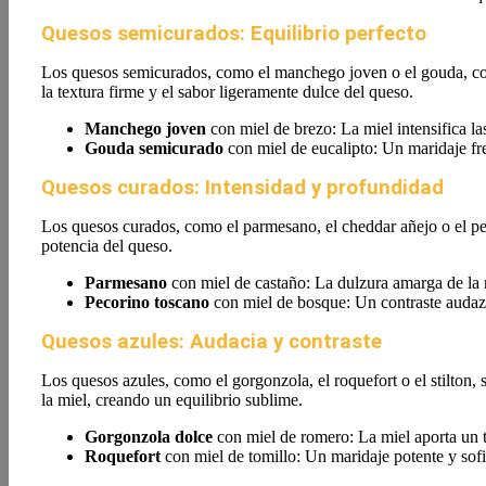
Quesos semicurados: Equilibrio perfecto
Los quesos semicurados, como el manchego joven o el gouda, com
la textura firme y el sabor ligeramente dulce del queso.
Manchego joven
con miel de brezo: La miel intensifica la
Gouda semicurado
con miel de eucalipto: Un maridaje fr
Quesos curados: Intensidad y profundidad
Los quesos curados, como el parmesano, el cheddar añejo o el pec
potencia del queso.
Parmesano
con miel de castaño: La dulzura amarga de la m
Pecorino toscano
con miel de bosque: Un contraste audaz q
Quesos azules: Audacia y contraste
Los quesos azules, como el gorgonzola, el roquefort o el stilton,
la miel, creando un equilibrio sublime.
Gorgonzola dolce
con miel de romero: La miel aporta un 
Roquefort
con miel de tomillo: Un maridaje potente y sofi