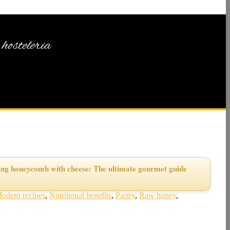
hosteleria
ing honeycomb with cheese: The ultimate gourmet guide
odern recipes
,
Nutritional benefits
,
Pastry
,
Raw honey
,