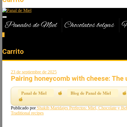
Panales de Miel
Chocolates belgas
H
0
Total
0,00 €
Carrito
23 de septiembre de 2025
Pairing honeycomb with cheese: The 
Panal de Miel
Blog de Panal de Miel
Publicado por
Shakib
Maridajes Perfectos: Miel, Chocolate y Be
Traditional recipes