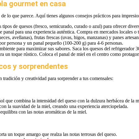
bla gourmet en casa
 de lo que parece. Aquí tienes algunos consejos prácticos para impresion
s tipos de quesos (fresco, semicurado, curado o azul) para ofrecer diver
e panal para una experiencia auténtica. Compra en mercados locales o t
eces, avellanas), frutas frescas (uvas, higos, manzanas) y panes artesan
por persona y un panal pequeño (100-200 g) para 4-6 personas.
ambiente para maximizar sus sabores. Saca los quesos del refrigerador 30
ra un toque rústico. Coloca el panal de miel en el centro como protagon
cos y sorprendentes
 tradición y creatividad para sorprender a tus comensales:
ñol que combina la intensidad del queso con la dulzura herbácea de la m
con la suavidad de la miel, creando una experiencia aterciopelada.
equilibra con las notas aromáticas de la miel.
orta un toque amargo que realza las notas terrosas del queso.