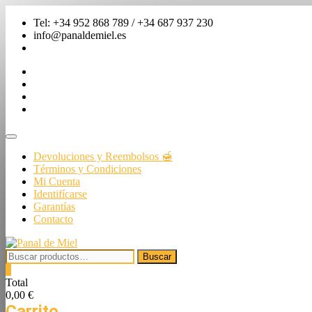
Saltar
Tel: +34 952 868 789 / +34 687 937 230
al
info@panaldemiel.es
contenido
facebook
twitter
instagram
linkedin
Menú
de
Devoluciones y Reembolsos 🍯
la
Términos y Condiciones
barra
Mi Cuenta
superior
Identifícarse
Garantías
Contacto
Buscar
Buscar
por:
0
Total
0,00 €
Carrito