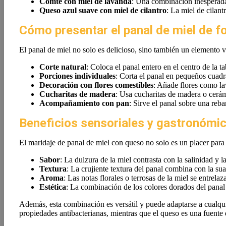
Comté con miel de lavanda
: Una combinación inesperada
Queso azul suave con miel de cilantro
: La miel de cilant
Cómo presentar el panal de miel de f
El panal de miel no solo es delicioso, sino también un elemento vi
Corte natural
: Coloca el panal entero en el centro de la t
Porciones individuales
: Corta el panal en pequeños cuadr
Decoración con flores comestibles
: Añade flores como la
Cucharitas de madera
: Usa cucharitas de madera o cerámi
Acompañamiento con pan
: Sirve el panal sobre una reb
Beneficios sensoriales y gastronómi
El maridaje de panal de miel con queso no solo es un placer para 
Sabor
: La dulzura de la miel contrasta con la salinidad y l
Textura
: La crujiente textura del panal combina con la su
Aroma
: Las notas florales o terrosas de la miel se entrel
Estética
: La combinación de los colores dorados del panal
Además, esta combinación es versátil y puede adaptarse a cualqui
propiedades antibacterianas, mientras que el queso es una fuente 