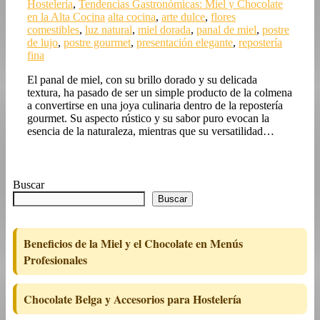
Hostelería
,
Tendencias Gastronómicas: Miel y Chocolate
en la Alta Cocina
alta cocina
,
arte dulce
,
flores
comestibles
,
luz natural
,
miel dorada
,
panal de miel
,
postre
de lujo
,
postre gourmet
,
presentación elegante
,
repostería
fina
El panal de miel, con su brillo dorado y su delicada
textura, ha pasado de ser un simple producto de la colmena
a convertirse en una joya culinaria dentro de la repostería
gourmet. Su aspecto rústico y su sabor puro evocan la
esencia de la naturaleza, mientras que su versatilidad…
Buscar
Buscar
Beneficios de la Miel y el Chocolate en Menús
Profesionales
Chocolate Belga y Accesorios para Hostelería