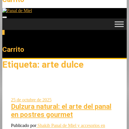
0
Total
0,00 €
Carrito
Etiqueta:
arte dulce
25 de octubre de 2025
Dulzura natural: el arte del panal
en postres gourmet
Publicado por
Shakib
Panal de Miel y accesorios en