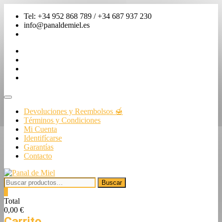
Saltar
Tel: +34 952 868 789 / +34 687 937 230
al
info@panaldemiel.es
contenido
facebook
twitter
instagram
linkedin
Menú
de
Devoluciones y Reembolsos 🍯
la
Términos y Condiciones
barra
Mi Cuenta
superior
Identifícarse
Garantías
Contacto
Buscar
Buscar
por:
0
Total
0,00 €
Carrito