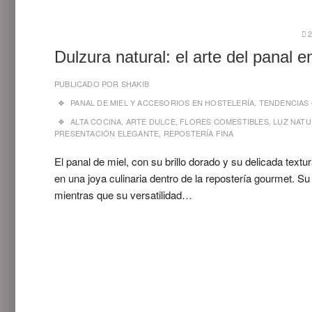
Dulzura natural: el arte del panal 
PUBLICADO POR
SHAKIB
PANAL DE MIEL Y ACCESORIOS EN HOSTELERÍA
,
TENDENCIAS 
ALTA COCINA
,
ARTE DULCE
,
FLORES COMESTIBLES
,
LUZ NATU
PRESENTACIÓN ELEGANTE
,
REPOSTERÍA FINA
El panal de miel, con su brillo dorado y su delicada text
en una joya culinaria dentro de la repostería gourmet. Su
mientras que su versatilidad…