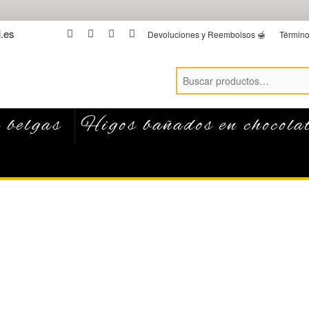
.es
facebook
twitter
instagram
linkedin
Devoluciones y Reembolsos 🍯
Término
 belgas
Higos bañados en chocola