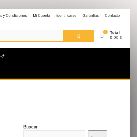
s y Condiciones
Mi Cuenta
Identifícarse
Garantías
Contacto
Buscar
0
Total
0,00 €
por:
te
Buscar