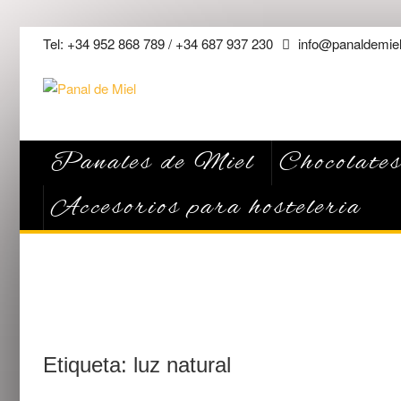
Saltar
Tel: +34 952 868 789 / +34 687 937 230
info@panaldemiel
al
contenido
Panales de Miel
Chocolates
Accesorios para hosteleria
Etiqueta:
luz natural