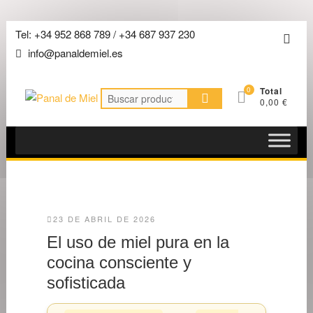
Saltar
Tel: +34 952 868 789 / +34 687 937 230
Men
al
info@panaldemiel.es
de
contenido
la
0
Total
barra
Buscar
0,00 €
por:
super
23 DE ABRIL DE 2026
El uso de miel pura en la
cocina consciente y
sofisticada