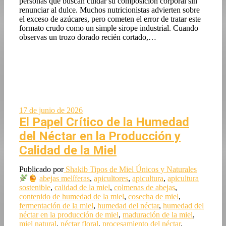
personas que buscan cuidar su composición corporal sin
renunciar al dulce. Muchos nutricionistas advierten sobre
el exceso de azúcares, pero cometen el error de tratar este
formato crudo como un simple sirope industrial. Cuando
observas un trozo dorado recién cortado,…
17 de junio de 2026
El Papel Crítico de la Humedad
del Néctar en la Producción y
Calidad de la Miel
Publicado por
Shakib
Tipos de Miel Únicos y Naturales
abejas melíferas
,
apicultores
,
apicultura
,
apicultura
sostenible
,
calidad de la miel
,
colmenas de abejas
,
contenido de humedad de la miel
,
cosecha de miel
,
fermentación de la miel
,
humedad del néctar
,
humedad del
néctar en la producción de miel
,
maduración de la miel
,
miel natural
,
néctar floral
,
procesamiento del néctar
,