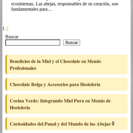
ecosistemas. Las abejas, responsables de su creación, son
fundamentales para…
Paginación
Página
Página
Página
1
2
siguiente
de
Buscar
Buscar
entradas
Beneficios de la Miel y el Chocolate en Menús
Profesionales
Chocolate Belga y Accesorios para Hostelería
Cocina Verde: Integrando Miel Pura en Menús de
Hostelería
Curiosidades del Panal y del Mundo de las Abejas