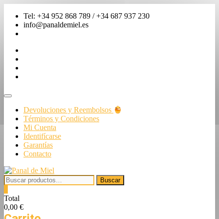
Saltar
Tel: +34 952 868 789 / +34 687 937 230
al
info@panaldemiel.es
contenido
facebook
twitter
instagram
linkedin
Menú
de
Devoluciones y Reembolsos
la
Términos y Condiciones
barra
Mi Cuenta
superior
Identifícarse
Garantías
Contacto
Buscar
Buscar
por:
0
Total
0,00 €
Carrito